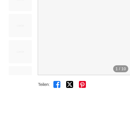
1
/
10


Teilen: