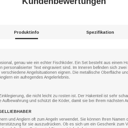
Kundenbewertungen
Produktinfo
Spezifikation
nsional, genau wie ein echter Fischköder. Ein Set besteht aus einem H
 personalisierter Text eingraviert sind. Im Inneren befinden sich zwei 
für verschiedene Angelsituationen eignen. Die metallische Oberfläche u
nglern ein aufregendes Angelerlebnis.
nklegierung, die nicht leicht zu rosten ist. Der Hakenteil ist sehr sch
e Aufbewahrung und schützt die Köder, damit sie bei Ihrem nächsten A
GELLIEBHABER
ern und Anglern oft zum Angeln verwendet. Sie können Ihren Namen ode
nterstützung für sie auszudrücken. Ob es sich um ein Geschenk zum V