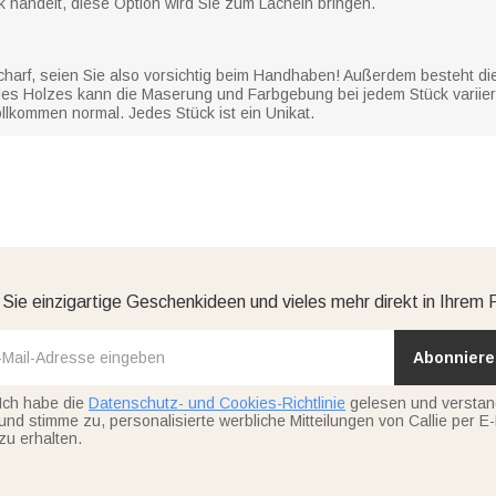
handelt, diese Option wird Sie zum Lächeln bringen.
scharf, seien Sie also vorsichtig beim Handhaben! Außerdem besteht d
 des Holzes kann die Maserung und Farbgebung bei jedem Stück variier
llkommen normal. Jedes Stück ist ein Unikat.
 Sie einzigartige Geschenkideen und vieles mehr direkt in Ihrem 
Abonniere
Ich habe die
Datenschutz- und Cookies-Richtlinie
gelesen und versta
und stimme zu, personalisierte werbliche Mitteilungen von Callie per E-
zu erhalten.