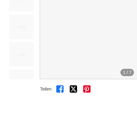
1
/
7


Teilen: