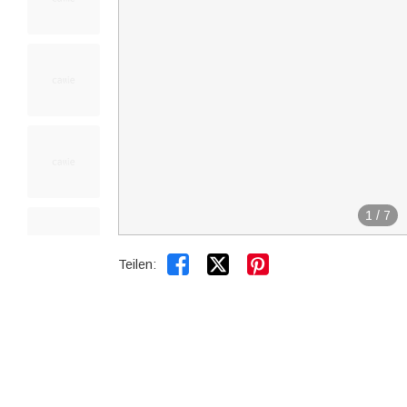
1
/
7


Teilen: