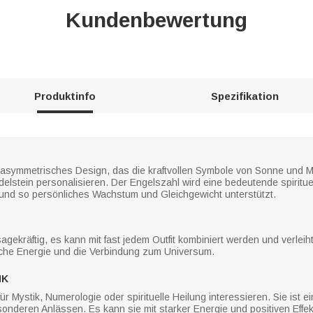
Kundenbewertung
Produktinfo
Spezifikation
 asymmetrisches Design, das die kraftvollen Symbole von Sonne und M
delstein personalisieren. Der Engelszahl wird eine bedeutende spirit
 und so persönliches Wachstum und Gleichgewicht unterstützt.
ekräftig, es kann mit fast jedem Outfit kombiniert werden und verleiht 
liche Energie und die Verbindung zum Universum.
NK
ch für Mystik, Numerologie oder spirituelle Heilung interessieren. Sie is
onderen Anlässen. Es kann sie mit starker Energie und positiven Effe