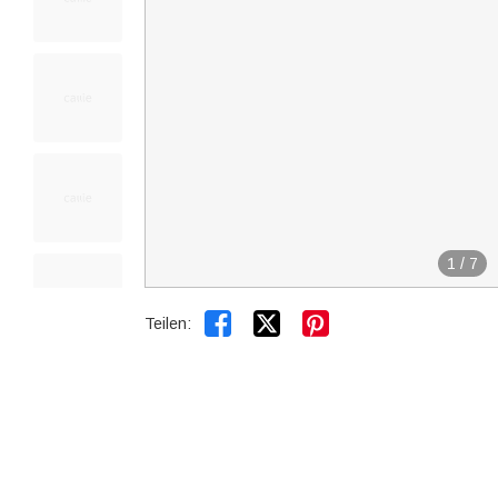
1
/
7


Teilen: