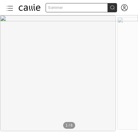


Sommer
1
/
6