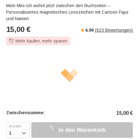
s
u
e
Mein Mini-Ich wohnt jetzt zwischen den Buchseiten –
e
t
r
Personalisiertes magnetisches Lesezeichen mit Cartoon Figur
e
f
und Namen
u
15,00
€
4.96
(
623
Bewertungen)
l
l
Mehr kaufen, mehr sparen
s
c
r
e
e
n
Zwischensumme:
15,00
€
In den Warenkorb
