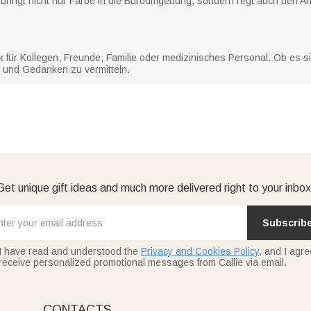
ringt nicht nur Farbe in die Büroumgebung, sondern regt auch den Arbe
 für Kollegen, Freunde, Familie oder medizinisches Personal. Ob es s
e und Gedanken zu vermitteln.
Get unique gift ideas and much more delivered right to your inbox
Subscrib
I have read and understood the
Privacy and Cookies Policy
, and I agre
receive personalized promotional messages from Callie via email.
CONTACTS