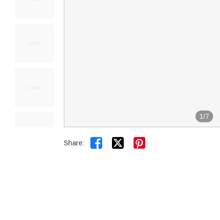
1
/
7


Share: