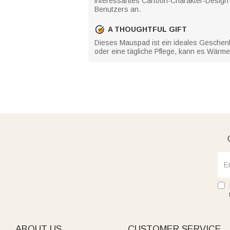
interessantes Cartoon-Charakter-Design b
Benutzers an.
A THOUGHTFUL GIFT
Dieses Mauspad ist ein ideales Geschenk
oder eine tägliche Pflege, kann es Wärm
ABOUT US
CUSTOMER SERVICE