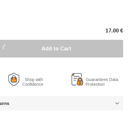
17.00
€
Add to Cart
: Shop with
Guarantees Data
Confidence
Protection
turns
