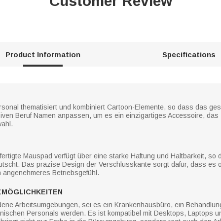
Customer Review
Product Information
Specifications
sonal thematisiert und kombiniert Cartoon-Elemente, so dass das gesa
ven Beruf Namen anpassen, um es ein einzigartiges Accessoire, das Ih
ahl.
rtigte Mauspad verfügt über eine starke Haftung und Haltbarkeit, so
rrutscht. Das präzise Design der Verschlusskante sorgt dafür, dass es 
ein angenehmeres Betriebsgefühl.
ZMÖGLICHKEITEN
dene Arbeitsumgebungen, sei es ein Krankenhausbüro, ein Behandlung
zinischen Personals werden. Es ist kompatibel mit Desktops, Laptops 