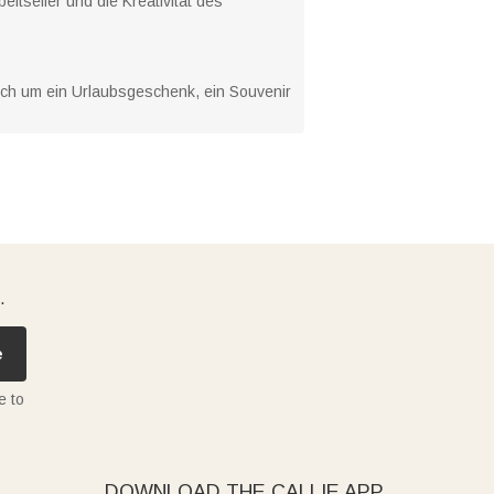
itseifer und die Kreativität des
ich um ein Urlaubsgeschenk, ein Souvenir
.
e
e to
DOWNLOAD THE CALLIE APP