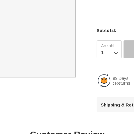
Subtotal:

99 Days
: Returns
Shipping & Re