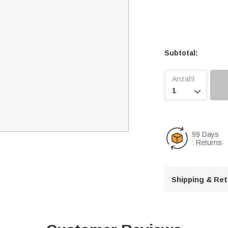
Subtotal:

99 Days
: Returns
Shipping & Re