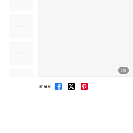
1
/
9


Share: