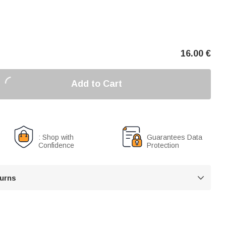
16.00
€
Add to Cart
: Shop with
Guarantees Data
Confidence
Protection
turns
