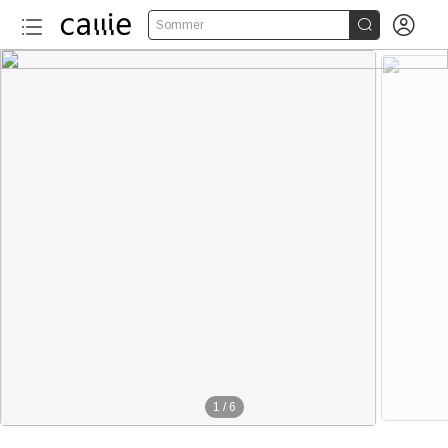


Sommer
1
/
6