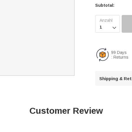
Subtotal:

99 Days
: Returns
Shipping & Re
Customer Review