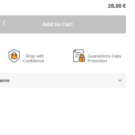
28.00
€
Add to Cart
: Shop with
Guarantees Data
Confidence
Protection
turns
