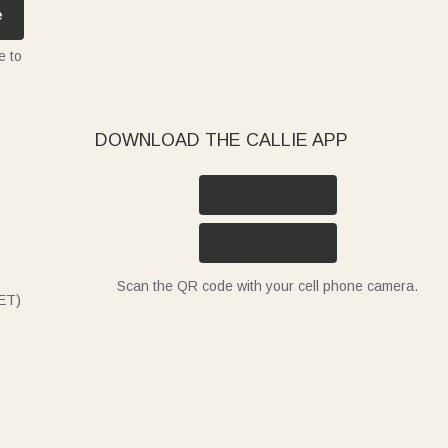
e
e to
DOWNLOAD THE CALLIE APP
Scan the QR code with your cell phone camera.
ET)