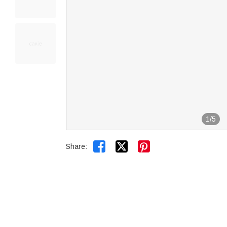
1
/
5


Share: