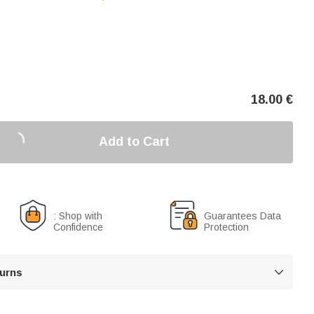
18.00
€
Add to Cart
: Shop with
Guarantees Data
Confidence
Protection
turns
