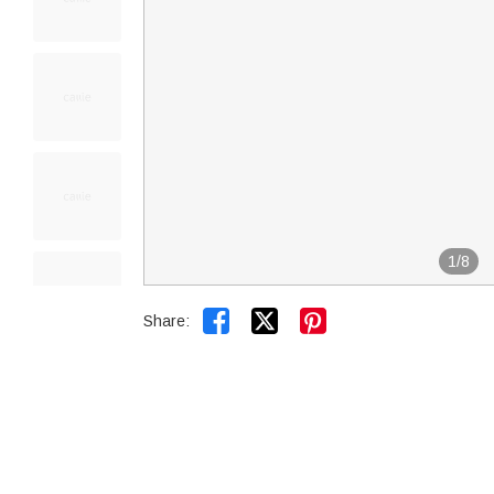
1
/
8


Share: