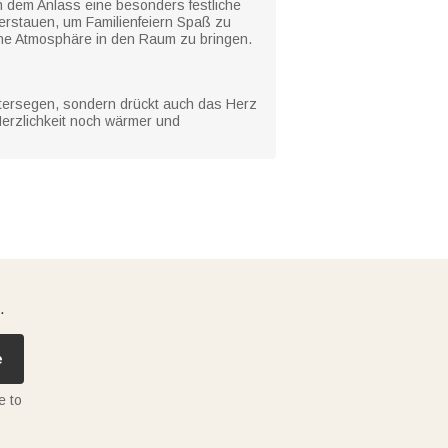
nn dem Anlass eine besonders festliche
verstauen, um Familienfeiern Spaß zu
iche Atmosphäre in den Raum zu bringen.
Ostersegen, sondern drückt auch das Herz
erzlichkeit noch wärmer und
.
e
e to