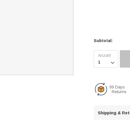
Subtotal:

99 Days
: Returns
Shipping & Re