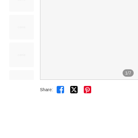
1
/
7


Share: