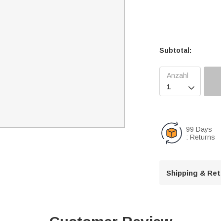
Subtotal:

99 Days
: Returns
Shipping & Re