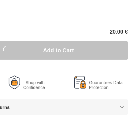
20.00
€
Add to Cart
: Shop with
Guarantees Data
Confidence
Protection
turns
