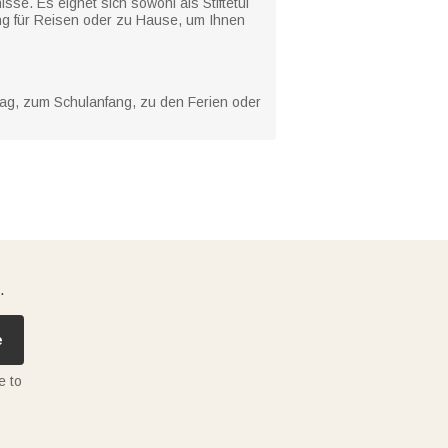
sse. Es eignet sich sowohl als Stiftetui
ng für Reisen oder zu Hause, um Ihnen
ag, zum Schulanfang, zu den Ferien oder
.
e
e to