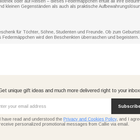
liothek oder auf Reisen – dieses Federmäppchen erfüllt all Ihre Bedürfni
und kleinen Gegenständen als auch als praktische Aufbewahrungslösu
eschenk für Töchter, Söhne, Studenten und Freunde. Ob zum Geburtst
s Federmäppchen wird den Beschenkten überraschen und begeistern.
Get unique gift ideas and much more delivered right to your inbox
Subscrib
I have read and understood the
Privacy and Cookies Policy
, and I agre
receive personalized promotional messages from Callie via email.