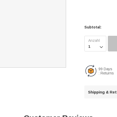
Subtotal:

99 Days
: Returns
Shipping & Re