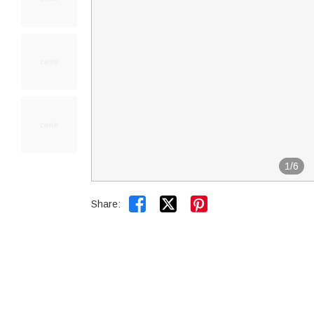
1
/
6


Share: