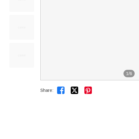
1
/
6


Share: