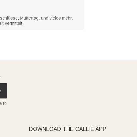
schlüsse, Muttertag, und vieles mehr,
 vermittelt.
.
e
e to
DOWNLOAD THE CALLIE APP