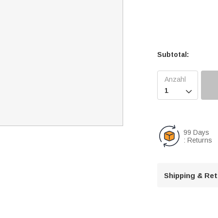
Subtotal:

99 Days
: Returns
Shipping & Re