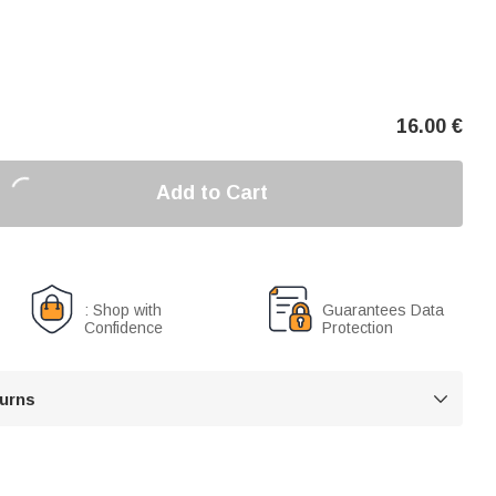
16.00
€
Add to Cart
: Shop with
Guarantees Data
Confidence
Protection
turns
