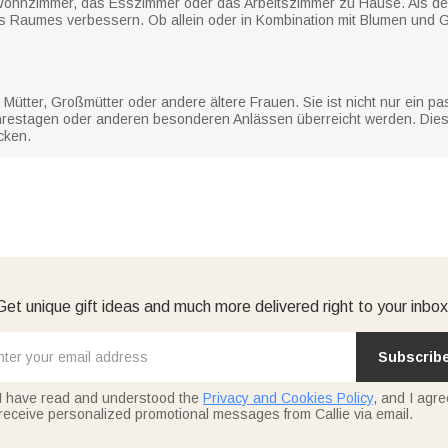
 Wohnzimmer, das Esszimmer oder das Arbeitszimmer zu Hause. Als dek
Raumes verbessern. Ob allein oder in Kombination mit Blumen und Gr
 Mütter, Großmütter oder andere ältere Frauen. Sie ist nicht nur ein
restagen oder anderen besonderen Anlässen überreicht werden. Dies
cken.
Get unique gift ideas and much more delivered right to your inbox
Subscrib
I have read and understood the
Privacy and Cookies Policy
, and I agre
receive personalized promotional messages from Callie via email.