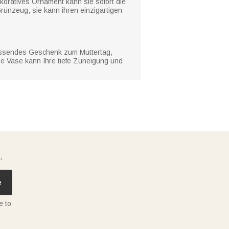
oratives Ornament kann sie sofort die
ünzeug, sie kann ihren einzigartigen
 passendes Geschenk zum Muttertag,
e Vase kann Ihre tiefe Zuneigung und
.
e
e to