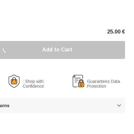
25.00
€
Add to Cart
: Shop with
Guarantees Data
Confidence
Protection
turns
