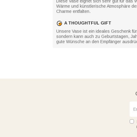
Diese Vase eignet sich sehr gut für das
Wärme und künstlerische Atmosphäre des 
Charme entfalten.
A THOUGHTFUL GIFT
Unsere Vase ist ein ideales Geschenk für
sondern kann auch zu Geburtstagen, Jah
gute Wünsche an den Empfänger ausdrü