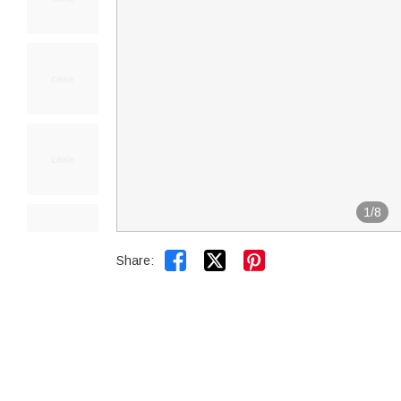
1
/
8


Share: