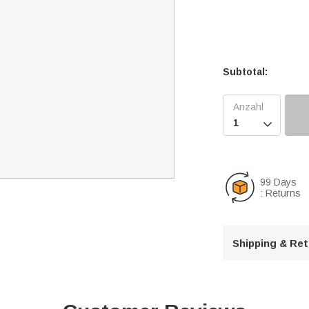
Subtotal:

99 Days
: Returns
Shipping & Re