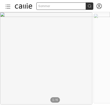


Sommer
1
/
6