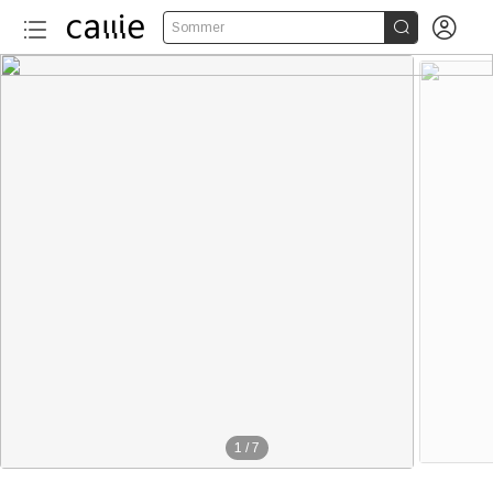


Sommer
1
/
7