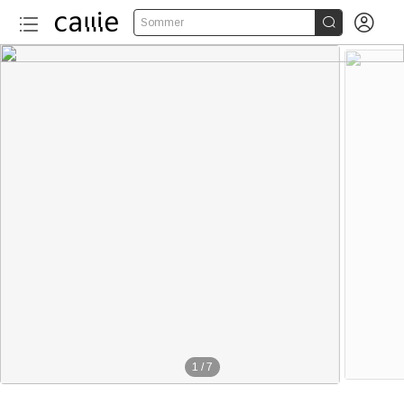


Sommer
1
/
7