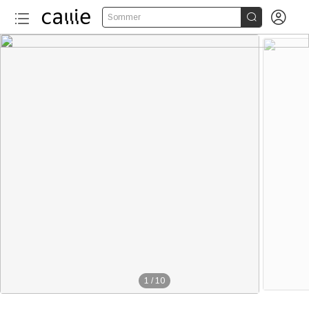


Sommer
1
/
10