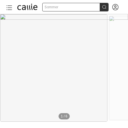


Sommer
1
/
6