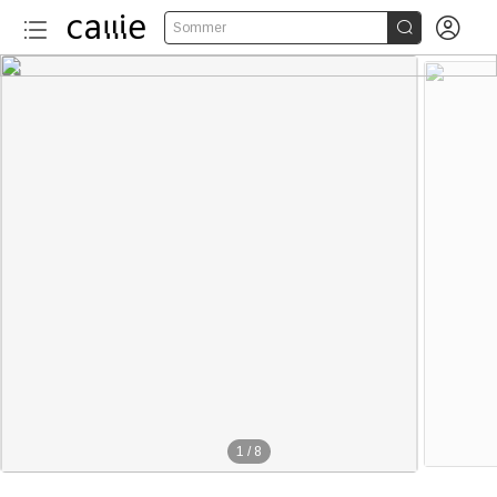


Sommer
1
/
8