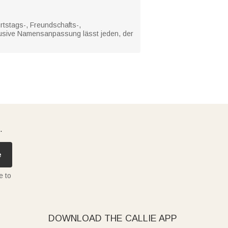
rtstags-, Freundschafts-,
lusive Namensanpassung lässt jeden, der
.
e
e to
DOWNLOAD THE CALLIE APP