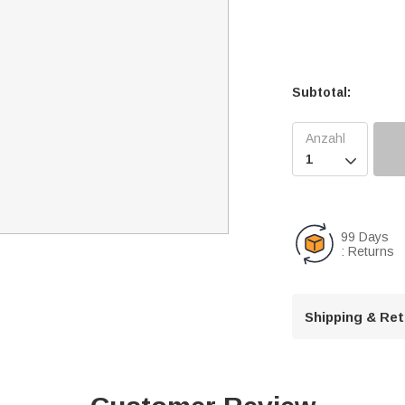
Subtotal:

99 Days
: Returns
Shipping & Re