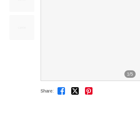
1
/
5


Share: