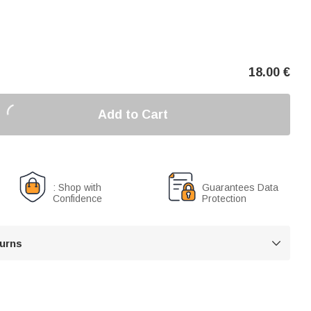
18.00
€
Add to Cart
: Shop with
Guarantees Data
Confidence
Protection
turns
