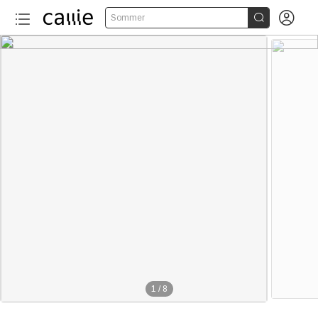


Sommer
1
/
8