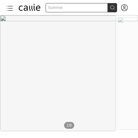


Summer
1
/
8