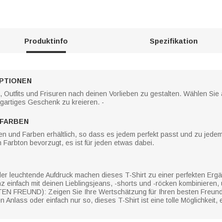
Produktinfo
Spezifikation
OPTIONEN
t, Outfits und Frisuren nach deinen Vorlieben zu gestalten. Wählen Sie
igartiges Geschenk zu kreieren. -
FARBEN
en und Farben erhältlich, so dass es jedem perfekt passt und zu jedem
Farbton bevorzugt, es ist für jeden etwas dabei.
er leuchtende Aufdruck machen dieses T-Shirt zu einer perfekten Ergä
einfach mit deinen Lieblingsjeans, -shorts und -röcken kombinieren, u
 FREUND): Zeigen Sie Ihre Wertschätzung für Ihren besten Freun
nlass oder einfach nur so, dieses T-Shirt ist eine tolle Möglichkeit