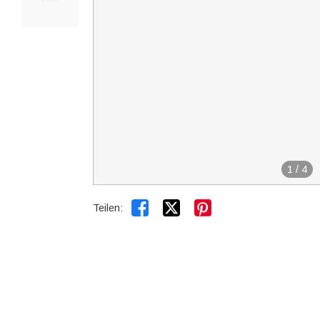
1
/
4


Teilen: