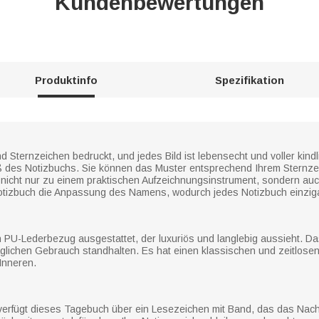
Kundenbewertungen
Produktinfo
Spezifikation
nd Sternzeichen bedruckt, und jedes Bild ist lebensecht und voller ki
ß des Notizbuchs. Sie können das Muster entsprechend Ihrem Sternze
nicht nur zu einem praktischen Aufzeichnungsinstrument, sondern au
tizbuch die Anpassung des Namens, wodurch jedes Notizbuch einzigar
 PU-Lederbezug ausgestattet, der luxuriös und langlebig aussieht. Das 
lichen Gebrauch standhalten. Es hat einen klassischen und zeitlosen L
Inneren.
erfügt dieses Tagebuch über ein Lesezeichen mit Band, das das Nac