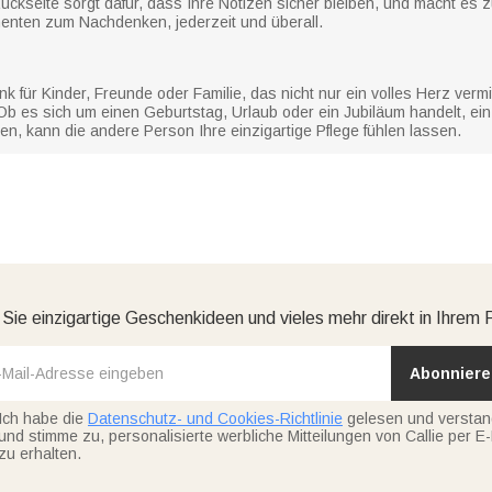
Rückseite sorgt dafür, dass Ihre Notizen sicher bleiben, und macht es z
enten zum Nachdenken, jederzeit und überall.
 für Kinder, Freunde oder Familie, das nicht nur ein volles Herz verm
b es sich um einen Geburtstag, Urlaub oder ein Jubiläum handelt, ein 
, kann die andere Person Ihre einzigartige Pflege fühlen lassen.
 Sie einzigartige Geschenkideen und vieles mehr direkt in Ihrem 
Abonniere
Ich habe die
Datenschutz- und Cookies-Richtlinie
gelesen und versta
und stimme zu, personalisierte werbliche Mitteilungen von Callie per E-
zu erhalten.