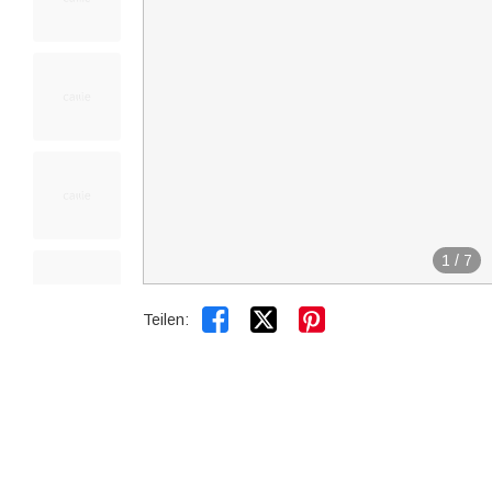
1
/
7


Teilen: