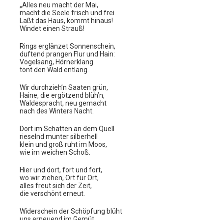
„Alles neu macht der Mai,
macht die Seele frisch und frei.
Laßt das Haus, kommt hinaus!
Windet einen Strauß!
Rings erglänzet Sonnenschein,
duftend prangen Flur und Hain:
Vogelsang, Hörnerklang
tönt den Wald entlang.
Wir durchzieh’n Saaten grün,
Haine, die ergötzend blüh’n,
Waldespracht, neu gemacht
nach des Winters Nacht.
Dort im Schatten an dem Quell
rieselnd munter silberhell
klein und groß ruht im Moos,
wie im weichen Schoß.
Hier und dort, fort und fort,
wo wir ziehen, Ort für Ort,
alles freut sich der Zeit,
die verschönt erneut.
Widerschein der Schöpfung blüht
uns erneuend im Gemüt.