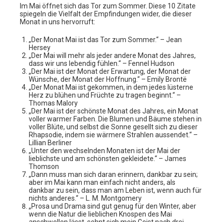
Im Mai öffnet sich das Tor zum Sommer. Diese 10 Zitate
spiegeln die Vielfalt der Empfindungen wider, die dieser
Monat in uns hervorruft:
„Der Monat Mai ist das Tor zum Sommer.“ – Jean
Hersey
„Der Mai will mehr als jeder andere Monat des Jahres,
dass wir uns lebendig fühlen.“ – Fennel Hudson
„Der Mai ist der Monat der Erwartung, der Monat der
Wünsche, der Monat der Hoffnung.“ – Emily Brontë
„Der Monat Mai ist gekommen, in dem jedes lüsterne
Herz zu blühen und Früchte zu tragen beginnt.“ –
Thomas Malory
„Der Mai ist der schönste Monat des Jahres, ein Monat
voller warmer Farben. Die Blumen und Bäume stehen in
voller Blüte, und selbst die Sonne gesellt sich zu dieser
Rhapsodie, indem sie wärmere Strahlen aussendet.“ –
Lillian Berliner
„Unter den wechselnden Monaten ist der Mai der
lieblichste und am schönsten gekleidete.“ – James
Thomson
„Dann muss man sich daran erinnern, dankbar zu sein;
aber im Mai kann man einfach nicht anders, als
dankbar zu sein, dass man am Leben ist, wenn auch für
nichts anderes.“ – L. M. Montgomery
„Prosa und Drama sind gut genug für den Winter, aber
wenn die Natur die lieblichen Knospen des Mai