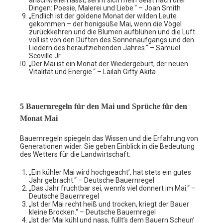
anschwellen lässt, sehnt sich mein Geist nach drei
Dingen: Poesie, Malerei und Liebe.“ – Joan Smith
„Endlich ist der goldene Monat der wilden Leute
gekommen – der honigsüße Mai, wenn die Vögel
zurückkehren und die Blumen aufblühen und die Luft
voll ist von den Düften des Sonnenaufgangs und den
Liedern des heraufziehenden Jahres.“ – Samuel
Scoville Jr
„Der Mai ist ein Monat der Wiedergeburt, der neuen
Vitalität und Energie.“ – Lailah Gifty Akita
5 Bauernregeln für den Mai und Sprüche für den
Monat Mai
Bauernregeln spiegeln das Wissen und die Erfahrung von
Generationen wider. Sie geben Einblick in die Bedeutung
des Wetters für die Landwirtschaft:
„Ein kühler Mai wird hochgeacht’, hat stets ein gutes
Jahr gebracht.“ – Deutsche Bauernregel
„Das Jahr fruchtbar sei, wenn’s viel donnert im Mai.“ –
Deutsche Bauernregel
„Ist der Mai recht heiß und trocken, kriegt der Bauer
kleine Brocken.“ – Deutsche Bauernregel
„Ist der Mai kühl und nass, füllt’s dem Bauern Scheun’