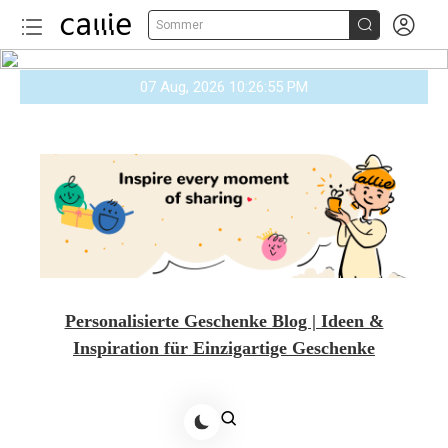


Sommer
Skip
07 Aug, 2026
10:26:57 PM
to
content
Personalisierte Geschenke Blog | Ideen &
Inspiration für Einzigartige Geschenke