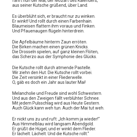
fährt nun der Mai, der Mozart des Kalenders,
aus seiner Kutsche grüßend, über Land.
Es überblüht sich, er braucht nur zu winken.
Er winkt! Und rollt durch einen Farbenhain.
Blaumeisen flattern ihm voraus und Finken.
Und Pfauenaugen flügeln hinterdrein.
Die Apfelbäume hinterm Zaun erröten.
Die Birken machen einen grünen Knicks.
Die Drosseln spielen, auf ganz kleinen Flöten,
das Scherzo aus der Symphonie des Glücks.
Die Kutsche rollt durch atmende Pastelle.
Wir ziehn den Hut. Die Kutsche rollt vorbei.
Die Zeit versinkt in einer Fliederwelle.
O, gäb es doch ein Jahr aus lauter Mai!
Melancholie und Freude sind wohl Schwestern.
Und aus den Zweigen fällt verblühter Schnee.
Mit jedem Pulsschlag wird aus Heute Gestern.
Auch Glück kann weh tun. Auch der Mai tut weh.
Er nickt uns zu und ruft: „Ich komm ja wieder!“
Aus Himmelblau wird langsam Abendgold.
Er grüßt die Hügel, und er winkt dem Flieder.
Er lächelt. Lächelt. Und die Kutsche rollt.“