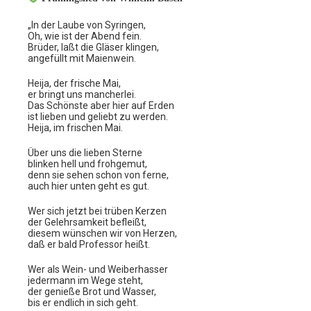
„In der Laube von Syringen,
Oh, wie ist der Abend fein.
Brüder, laßt die Gläser klingen,
angefüllt mit Maienwein.
Heija, der frische Mai,
er bringt uns mancherlei.
Das Schönste aber hier auf Erden
ist lieben und geliebt zu werden.
Heija, im frischen Mai.
Über uns die lieben Sterne
blinken hell und frohgemut,
denn sie sehen schon von ferne,
auch hier unten geht es gut.
Wer sich jetzt bei trüben Kerzen
der Gelehrsamkeit befleißt,
diesem wünschen wir von Herzen,
daß er bald Professor heißt.
Wer als Wein- und Weiberhasser
jedermann im Wege steht,
der genieße Brot und Wasser,
bis er endlich in sich geht.