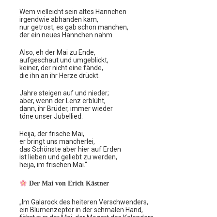
Wem vielleicht sein altes Hannchen
irgendwie abhanden kam,
nur getrost, es gab schon manchen,
der ein neues Hannchen nahm.
Also, eh der Mai zu Ende,
aufgeschaut und umgeblickt,
keiner, der nicht eine fände,
die ihn an ihr Herze drückt.
Jahre steigen auf und nieder;
aber, wenn der Lenz erblüht,
dann, ihr Brüder, immer wieder
töne unser Jubellied.
Heija, der frische Mai,
er bringt uns mancherlei,
das Schönste aber hier auf Erden
ist lieben und geliebt zu werden,
heija, im frischen Mai.“
Der Mai von Erich Kästner
„Im Galarock des heiteren Verschwenders,
ein Blumenzepter in der schmalen Hand,