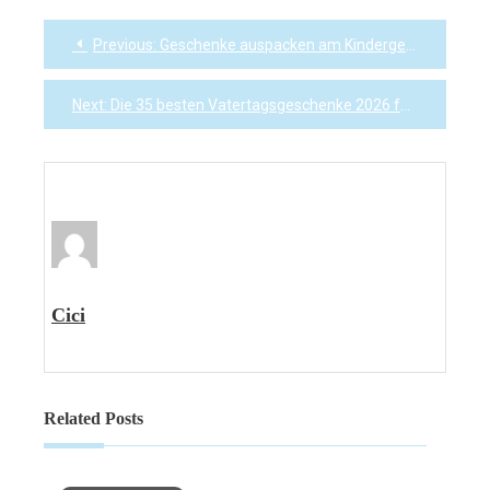
Previous:
Geschenke auspacken am Kindergeburtstag: Ideen für koordinierte Spiele
Post
navigation
Next:
Die 35 besten Vatertagsgeschenke 2026 für eine absolut unvergessliche Überraschung
Cici
Related Posts