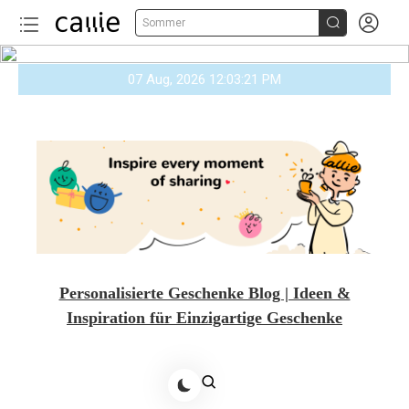


Sommer
Skip
07 Aug, 2026
12:03:23 PM
to
content
Personalisierte Geschenke Blog | Ideen &
Inspiration für Einzigartige Geschenke