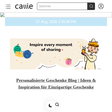


Sommer
Skip
07 Aug, 2026
2:45:40 PM
to
content
Personalisierte Geschenke Blog | Ideen &
Inspiration für Einzigartige Geschenke