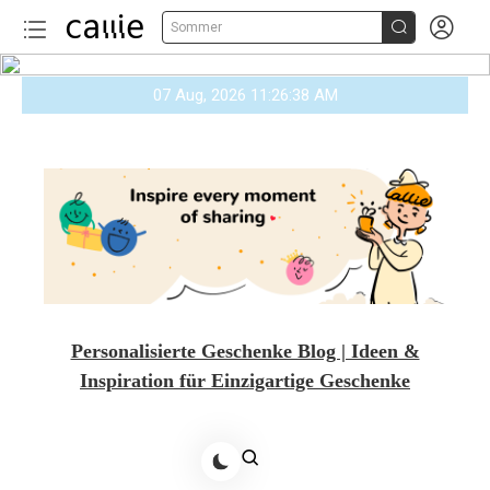


Sommer
Skip
07 Aug, 2026
11:26:39 AM
to
content
Personalisierte Geschenke Blog | Ideen &
Inspiration für Einzigartige Geschenke