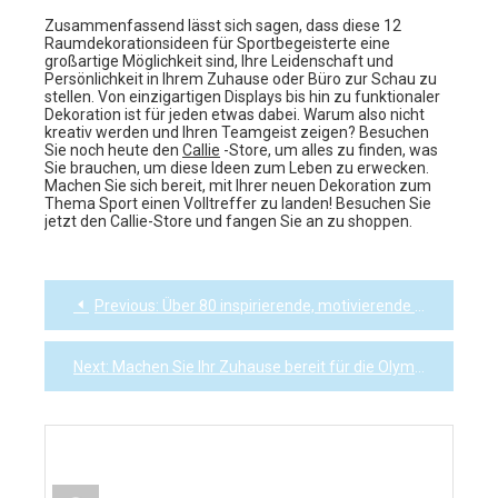
Zusammenfassend lässt sich sagen, dass diese 12
Raumdekorationsideen für Sportbegeisterte eine
großartige Möglichkeit sind, Ihre Leidenschaft und
Persönlichkeit in Ihrem Zuhause oder Büro zur Schau zu
stellen. Von einzigartigen Displays bis hin zu funktionaler
Dekoration ist für jeden etwas dabei. Warum also nicht
kreativ werden und Ihren Teamgeist zeigen? Besuchen
Sie noch heute den
Callie
-Store, um alles zu finden, was
Sie brauchen, um diese Ideen zum Leben zu erwecken.
Machen Sie sich bereit, mit Ihrer neuen Dekoration zum
Thema Sport einen Volltreffer zu landen! Besuchen Sie
jetzt den Callie-Store und fangen Sie an zu shoppen.
Previous:
Über 80 inspirierende, motivierende und berühmte Zitate aus Sportspielen
Post
navigation
Next:
Machen Sie Ihr Zuhause bereit für die Olympischen Spiele: Dekoration, Rezepte und Ideen für Feiern