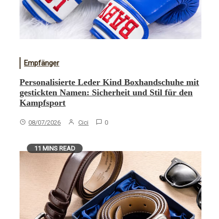
Empfänger
Personalisierte Leder Kind Boxhandschuhe mit
gestickten Namen: Sicherheit und Stil für den
Kampfsport
08/07/2026
Cici
0
11 MINS READ