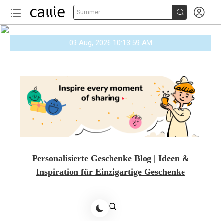


Summer
Skip
09 Aug, 2026
10:14:00 AM
to
content
Personalisierte Geschenke Blog | Ideen &
Inspiration für Einzigartige Geschenke