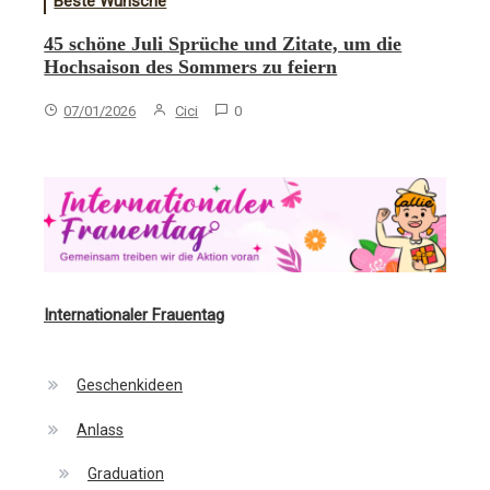
Beste Wünsche
45 schöne Juli Sprüche und Zitate, um die
Hochsaison des Sommers zu feiern
07/01/2026
Cici
0
Internationaler Frauentag
Geschenkideen
Anlass
Graduation