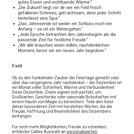
gutes Essen und wohltuende Wärme.“
„Die Zukunft liegt vor dir wie ein Feld frisch
gefallenen Schnees; geh achtsam, denn jeder Schritt
hinterlässt eine Spur.“
„Das Jahresende ist weder ein Schluss noch ein
Anfang – es ist ein Weitergehen.“
„Jede Epoche betrachtet den Jahresbeginn als die
passende Zeit für festliche Freude.“
„Wir alle brauchen einen stillen, nachdenklichen
Moment, bevor wir ein neues Jahr begrüßen.“
Fazit
Ob du den funkelnden Zauber der Feiertage genießt oder
über das vergangene Jahr nachdenkst – der Dezember ist
ein Monat voller Schönheit, Wärme und Verbundenheit.
Diese Dezember-Zitate eignen sich perfekt, um
Grußkarten, Geschenke oder saisonale Botschaften mit
einem Hauch von Magie zu bereichern. Teile den Geist
dieser besonderen Zeit mit herzlichen Worten, die die
Freude, Hoffnung und Besinnlichkeit des Dezembers
einfangen.
Für noch mehr Möglichkeiten, Freude zu schenken,
entdecke Callies Auswahl an
personalisierten