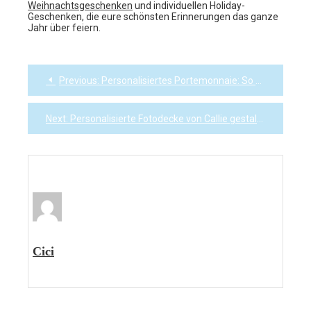
Weihnachtsgeschenken
und individuellen Holiday-
Geschenken, die eure schönsten Erinnerungen das ganze
Jahr über feiern.
Previous:
Personalisiertes Portemonnaie: So finden Sie die perfekte Geldbörse
Post
navigation
Next:
Personalisierte Fotodecke von Callie gestalten – Anleitung und Checkliste
Cici