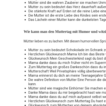
Mütter sind die wahren Zauberer sie machen Unmö
Mutter zu sein bedeutet das Herz dauerhaft außer
Die stärkste Kraft auf Erden ist die reine Liebe ein
Die Mutter ist die erste Liebe des Kindes sein erst
Das Lächeln einer Mutter kann die dunkelsten Tage
Wie kann man den Muttertag mit Humor und witzi
Mütter lieben es zu lachen. Mit diesen humorvollen Sprü
Mutter zu sein bedeutet Schokolade im Schrank zu
Herzlichen Glückwunsch Mama Ich bin das Beste was
Glückwunsch Mein Geschwisterkind sagt du bist d
Mama danke dass du mich früher nicht im Superm
Zum Muttertag ein großes Dankeschön dass du 
Mutterschaft Weil Privatsphäre völlig überbewertet
Mama erinnerst du dich an meine Teenagerjahre G
Die wahre Definition von Mutter Eine Person die 
kann.
Mütter sind wie magische Einhörner Sie machen ei
Danke Mama dass du mir beigebracht hast wie ma
Mama danke dass du auf mich aufpasst selbst wen
Herzlichen Glückwunsch zum Muttertag Du hast es 
Glückwunsch zum Muttertag von deinem absoluten