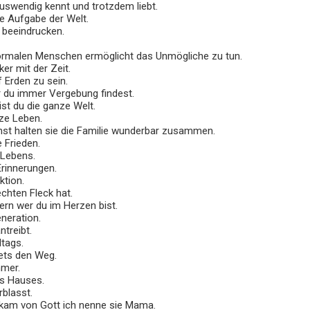
 auswendig kennt und trotzdem liebt.
te Aufgabe der Welt.
u beeindrucken.
m normalen Menschen ermöglicht das Unmögliche zu tun.
ker mit der Zeit.
 Erden zu sein.
er du immer Vergebung findest.
ist du die ganze Welt.
nze Leben.
ehst halten sie die Familie wunderbar zusammen.
 Frieden.
 Lebens.
Erinnerungen.
ktion.
chten Fleck hat.
ern wer du im Herzen bist.
eneration.
ntreibt.
ltags.
tets den Weg.
mmer.
es Hauses.
rblasst.
kam von Gott ich nenne sie Mama.