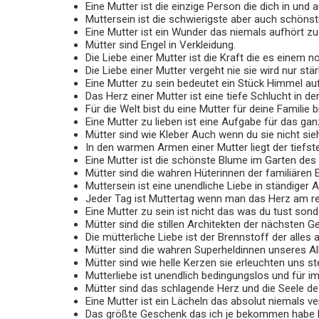
Eine Mutter ist die einzige Person die dich in und
Muttersein ist die schwierigste aber auch schöns
Eine Mutte
r ist ein Wunder das niemals aufhört z
Mütter sind Engel in Verkleidung.
Die Liebe einer Mutter ist die Kraft die es eine
Die Liebe einer Mutter vergeht nie sie wird nur stär
Eine Mutter zu sein bedeutet ein Stück Himmel auf
Das Herz einer Mutter ist eine tiefe Schlucht in d
Für die Welt bist du eine Mutter für deine Familie b
Eine Mutter zu lieben ist eine Aufgabe für das ga
Mütter sind wie Kleber Auch wenn du sie nicht si
In den warmen Armen einer Mutter liegt der tiefste
Eine Mutter ist die schönste Blume im Garten des
Mütter sind die wahren Hüterinnen der familiären 
Muttersein ist eine unendliche Liebe in ständiger A
Jeder Tag ist Muttertag wenn man das Herz am re
Eine Mutter zu sein ist nicht das was du tust sond
Mütter sind die stillen Architekten der nächsten G
Die mütterliche Liebe ist der Brennstoff der alles a
Mütter sind die wahren Superheldinnen unseres Al
Mütter sind wie helle Kerzen sie erleuchten uns s
Mutterliebe ist unendlich bedingungslos und für i
Mütter sind das schlagende Herz und die Seele d
Eine Mutter ist ein Lächeln das absolut niemals ve
Das größte Geschenk das ich je bekommen habe 