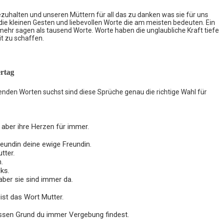
zuhalten und unseren Müttern für all das zu danken was sie für uns
 die kleinen Gesten und liebevollen Worte die am meisten bedeuten. Ein
 mehr sagen als tausend Worte. Worte haben die unglaubliche Kraft tiefe
t zu schaffen.
rtag
nden Worten suchst sind diese Sprüche genau die richtige Wahl für
e aber ihre Herzen für immer.
reundin deine ewige Freundin.
tter.
.
ks.
aber sie sind immer da.
st das Wort Mutter.
dessen Grund du immer Vergebung findest.