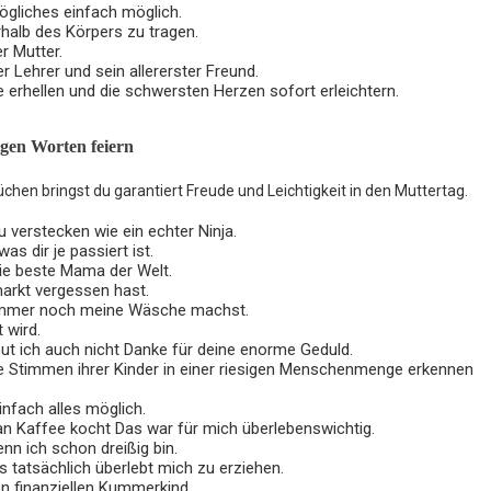
gliches einfach möglich.
halb des Körpers zu tragen.
er Mutter.
er Lehrer und sein allererster Freund.
 erhellen und die schwersten Herzen sofort erleichtern.
gen Worten feiern
chen bringst du garantiert Freude und Leichtigkeit in den Muttertag.
 verstecken wie ein echter Ninja.
 dir je passiert ist.
ie beste Mama der Welt.
arkt vergessen hast.
immer noch meine Wäsche machst.
 wird.
ut ich auch nicht Danke für deine enorme Geduld.
die Stimmen ihrer Kinder in einer riesigen Menschenmenge erkennen
nfach alles möglich.
n Kaffee kocht Das war für mich überlebenswichtig.
n ich schon dreißig bin.
tatsächlich überlebt mich zu erziehen.
 finanziellen Kummerkind.