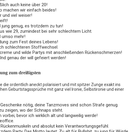
eßlich auch keine über 20!
lso machen wir einfach beides!
r und viel weiser!
eift!
d jung genug, es trotzdem zu tun!
us wie 29, zumindest bei sehr schlechtem Licht.
ird umso mehr!
nladung zum Fest deines Lebens!
ich schlechteren Stoffwechsel.
encreme und wilde Partys mit anschließenden Rückenschmerzen!
 Und genau der will gefeiert werden!
dung zum dreißigsten
 die ordentlich aneckt polarisiert und mit spitzer Zunge exakt ins
echen Geburtstagssprüche mit ganz viel Ironie, Selbstironie und einer
e Geschenke nötig, deine Tanzmoves sind schon Strafe genug.
zu zeigen, wo der Schnaps steht.
orbei, bevor ich wirklich alt und langweilig werde!
eoffice.
kte Rückenmuskeln und absolut kein Verantwortungsgefühl.
dem Party. Das Motto lautet: Zu alt für Bullshit, zu jung für Würde.