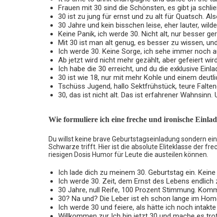
Frauen mit 30 sind die Schönsten, es gibt ja schli
30 ist zu jung für ernst und zu alt für Quatsch. A
30 Jahre und kein bisschen leise, eher lauter, wilde
Keine Panik, ich werde 30. Nicht alt, nur besser ger
Mit 30 ist man alt genug, es besser zu wissen, un
Ich werde 30. Keine Sorge, ich sehe immer noch a
Ab jetzt wird nicht mehr gezählt, aber gefeiert w
Ich habe die 30 erreicht, und du die exklusive Ei
30 ist wie 18, nur mit mehr Kohle und einem deutl
Tschüss Jugend, hallo Sektfrühstück, teure Falt
30, das ist nicht alt. Das ist erfahrener Wahnsinn.
Wie formuliere ich eine freche und ironische Einla
Du willst keine brave Geburtstagseinladung sondern eine
Schwarze trifft. Hier ist die absolute Eliteklasse der fr
riesigen Dosis Humor für Leute die austeilen können.
Ich lade dich zu meinem 30. Geburtstag ein. Kein
Ich werde 30. Zeit, dem Ernst des Lebens endlich 
30 Jahre, null Reife, 100 Prozent Stimmung. Komm v
30? Na und? Die Leber ist eh schon lange im Hom
Ich werde 30 und feiere, als hätte ich noch inta
Willkommen zur Ich bin jetzt 30 und mache es trotz