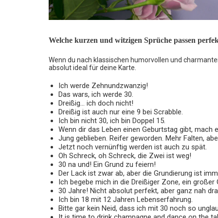
Welche kurzen und witzigen Sprüche passen perfek
Wenn du nach klassischen humorvollen und charmanten 
absolut ideal für deine Karte.
Ich werde Zehnundzwanzig!
Das wars, ich werde 30.
Dreißig… ich doch nicht!
Dreißig ist auch nur eine 9 bei Scrabble.
Ich bin nicht 30, ich bin Doppel 15.
Wenn dir das Leben einen Geburtstag gibt, mach e
Jung geblieben. Reifer geworden. Mehr Falten, ab
Jetzt noch vernünftig werden ist auch zu spät.
Oh Schreck, oh Schreck, die Zwei ist weg!
30 na und! Ein Grund zu feiern!
Der Lack ist zwar ab, aber die Grundierung ist im
Ich begebe mich in die Dreißiger Zone, ein großer 
30 Jahre! Nicht absolut perfekt, aber ganz nah dra
Ich bin 18 mit 12 Jahren Lebenserfahrung.
Bitte gar kein Neid, dass ich mit 30 noch so ungla
It is time to drink champagne and dance on the ta