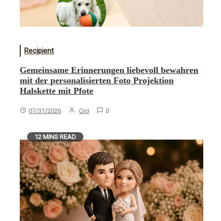
Recipient
Gemeinsame Erinnerungen liebevoll bewahren
mit der personalisierten Foto Projektion
Halskette mit Pfote
07/31/2026
Cici
0
12 MINS READ