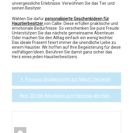
unvergessliche Erlebnisse. Verwöhnen Sie das Tier und
seinen Besitzer.
Wählen Sie dafür
personalisierte Geschenkideen für
Haustierbesitzer
von Callie. Diese erfüllen praktische und
emotionale Bedürfnisse. So verschenken Sie pure Freude.
Unterstützen Sie das nächste gemeinsame Abenteuer.
Oder machen Sie den Alltag einfach ein wenig leichter.
Das ideale Präsent feiert immer die unendliche Liebe zu
einem Haustier. Wir hoffen auf Ihre Begeisterung für diese
vielfältigen Ideen. Berühren Sie damit ganz sicher das
Herz eines jeden Haustierbesitzers.
Previous:
Glückwünsche zur Geburt: Die besten Sprüche und Ideen für Ihre Gratulation
Post
navigation
Next:
20 tolle Aktivitäten zum Vatertag, die man an seinem Tag unternehmen kann