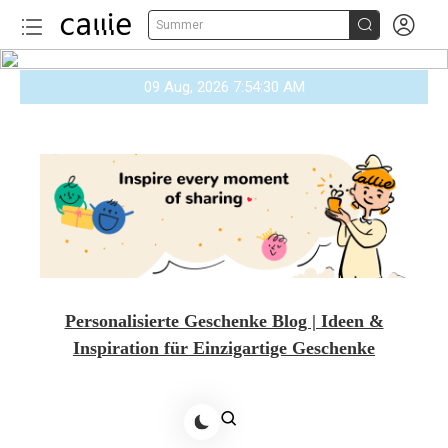


Summer
Skip
09 Aug, 2026
7:54:31 AM
to
content
Personalisierte Geschenke Blog | Ideen &
Inspiration für Einzigartige Geschenke