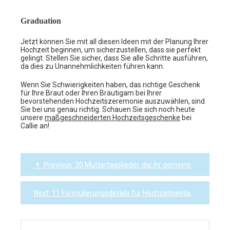
Graduation
Jetzt können Sie mit all diesen Ideen mit der Planung Ihrer
Hochzeit beginnen, um sicherzustellen, dass sie perfekt
gelingt. Stellen Sie sicher, dass Sie alle Schritte ausführen,
da dies zu Unannehmlichkeiten führen kann.
Wenn Sie Schwierigkeiten haben, das richtige Geschenk
für Ihre Braut oder Ihren Bräutigam bei Ihrer
bevorstehenden Hochzeitszeremonie auszuwählen, sind
Sie bei uns genau richtig. Schauen Sie sich noch heute
unsere
maßgeschneiderten Hochzeitsgeschenke
bei
Callie an!
Previous:
30 Muttertagslieder, die ihr gemeinsam vorgespielt werden können
Post
navigation
Next:
11 Formulierungsdetails für Hochzeitseinladungen, die fesseln und begeistern