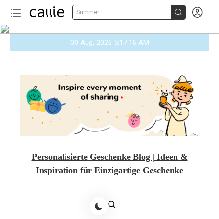


Summer
Skip
09 Aug, 2026
5:17:17 AM
to
content
Personalisierte Geschenke Blog | Ideen &
Inspiration für Einzigartige Geschenke