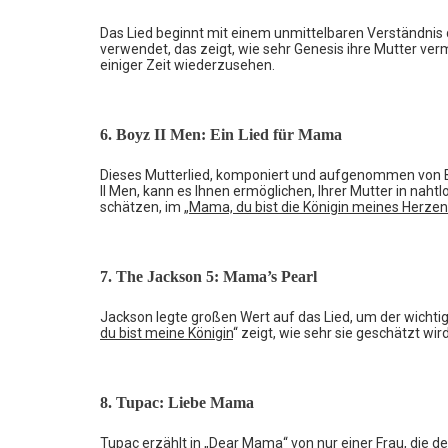
Das Lied beginnt mit einem unmittelbaren Verständnis 
verwendet, das zeigt, wie sehr Genesis ihre Mutter verm
einiger Zeit wiederzusehen.
6. Boyz II Men: Ein Lied für Mama
Dieses Mutterlied, komponiert und aufgenommen von 
II Men, kann es Ihnen ermöglichen, Ihrer Mutter in nah
schätzen, im „
Mama, du bist die Königin meines Herze
7. The Jackson 5: Mama’s Pearl
Jackson legte großen Wert auf das Lied, um der wichti
du bist meine Königin
“ zeigt, wie sehr sie geschätzt w
8. Tupac: Liebe Mama
Tupac erzählt in „
Dear Mama
“ von nur einer Frau, die 