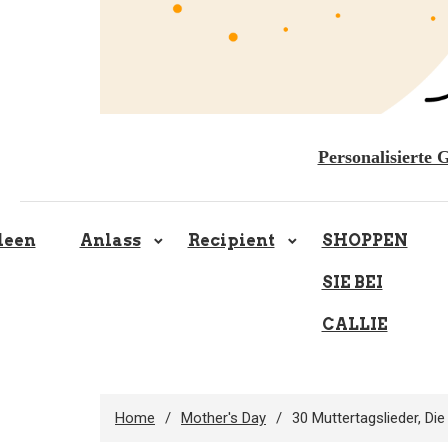
Personalisierte 
deen
Anlass
Recipient
SHOPPEN
SIE BEI
CALLIE
Home
Mother's Day
30 Muttertagslieder, D