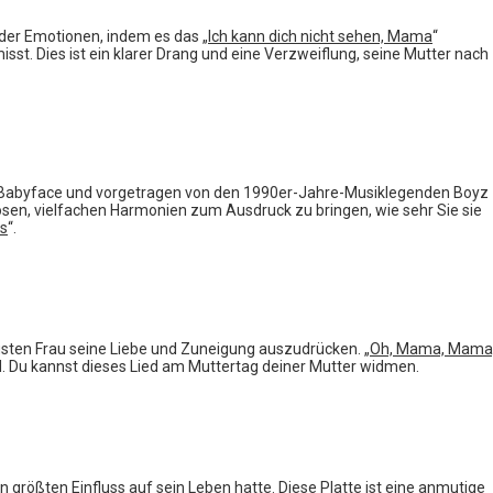
der Emotionen, indem es das „
Ich kann dich nicht sehen, Mama
“
isst. Dies ist ein klarer Drang und eine Verzweiflung, seine Mutter nach
Babyface und vorgetragen von den 1990er-Jahre-Musiklegenden Boyz
tlosen, vielfachen Harmonien zum Ausdruck zu bringen, wie sehr Sie sie
ns
“.
gsten Frau seine Liebe und Zuneigung auszudrücken. „
Oh, Mama, Mama
ird. Du kannst dieses Lied am Muttertag deiner Mutter widmen.
den größten Einfluss auf sein Leben hatte. Diese Platte ist eine anmutige