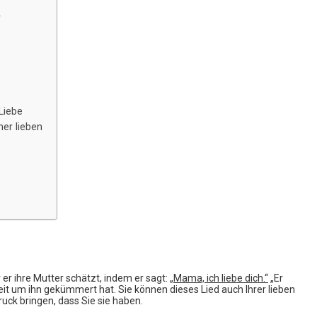
r
Liebe
er lieben
er ihre Mutter schätzt, indem er sagt: „
Mama, ich liebe dich.“
„Er
 Zeit um ihn gekümmert hat. Sie können dieses Lied auch Ihrer lieben
ck bringen, dass Sie sie haben.