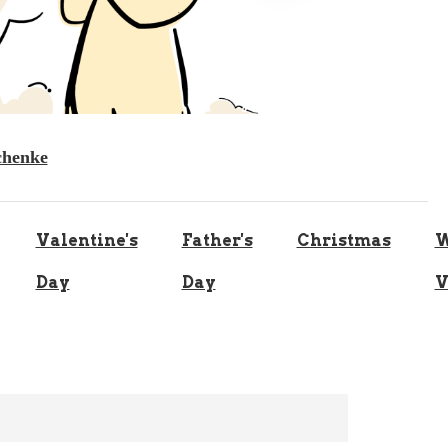
chenke
Valentine's
Father's
Christmas
W
Day
Day
V