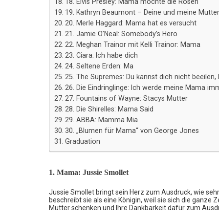
18. Elvis Presley: Mama mochte die Rosen
19. Kathryn Beaumont – Deine und meine Mutte
20. Merle Haggard: Mama hat es versucht
21. Jamie O’Neal: Somebody’s Hero
22. Meghan Trainor mit Kelli Trainor: Mama
23. Ciara: Ich habe dich
24. Seltene Erden: Ma
25. The Supremes: Du kannst dich nicht beeilen, 
26. Die Eindringlinge: Ich werde meine Mama imm
27. Fountains of Wayne: Stacys Mutter
28. Die Shirelles: Mama Said
29. ABBA: Mamma Mia
30. „Blumen für Mama“ von George Jones
Graduation
1. Mama: Jussie Smollet
Jussie Smollet bringt sein Herz zum Ausdruck, wie sehr 
beschreibt sie als eine Königin, weil sie sich die ganze
Mutter schenken und Ihre Dankbarkeit dafür zum Ausdru