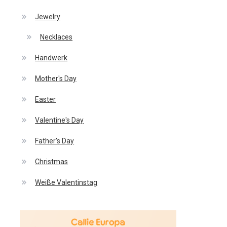
Jewelry
Necklaces
Handwerk
Mother's Day
Easter
Valentine's Day
Father's Day
Christmas
Weiße Valentinstag