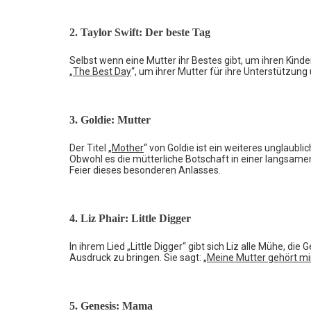
2. Taylor Swift: Der beste Tag
Selbst wenn eine Mutter ihr Bestes gibt, um ihren Kinder
„
The Best Day
“, um ihrer Mutter für ihre Unterstützun
3. Goldie: Mutter
Der Titel „
Mother
“ von Goldie ist ein weiteres unglaubl
Obwohl es die mütterliche Botschaft in einer langsamen
Feier dieses besonderen Anlasses.
4. Liz Phair: Little Digger
In ihrem Lied „Little Digger“ gibt sich Liz alle Mühe, 
Ausdruck zu bringen. Sie sagt: „
Meine Mutter gehört mi
5. Genesis: Mama