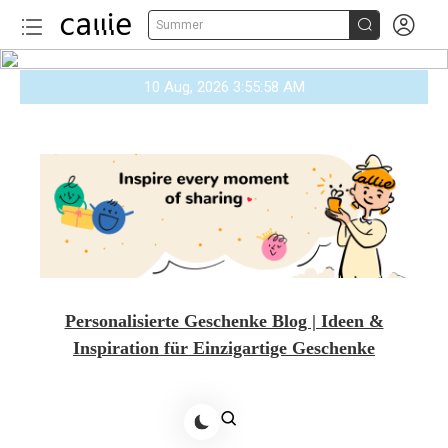


Summer
Skip
10 Aug, 2026
3:55:59 AM
to
content
Personalisierte Geschenke Blog | Ideen &
Inspiration für Einzigartige Geschenke