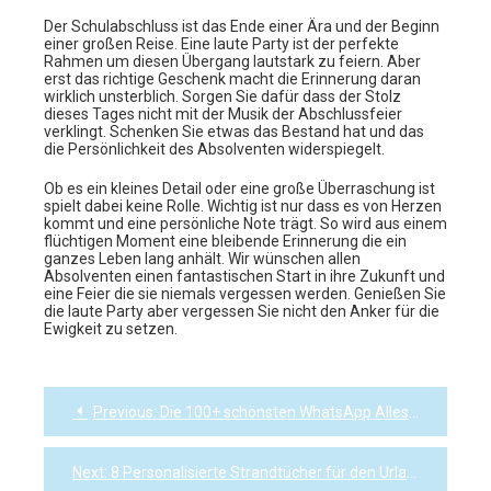
Der Schulabschluss ist das Ende einer Ära und der Beginn
einer großen Reise. Eine laute Party ist der perfekte
Rahmen um diesen Übergang lautstark zu feiern. Aber
erst das richtige Geschenk macht die Erinnerung daran
wirklich unsterblich. Sorgen Sie dafür dass der Stolz
dieses Tages nicht mit der Musik der Abschlussfeier
verklingt. Schenken Sie etwas das Bestand hat und das
die Persönlichkeit des Absolventen widerspiegelt.
Ob es ein kleines Detail oder eine große Überraschung ist
spielt dabei keine Rolle. Wichtig ist nur dass es von Herzen
kommt und eine persönliche Note trägt. So wird aus einem
flüchtigen Moment eine bleibende Erinnerung die ein
ganzes Leben lang anhält. Wir wünschen allen
Absolventen einen fantastischen Start in ihre Zukunft und
eine Feier die sie niemals vergessen werden. Genießen Sie
die laute Party aber vergessen Sie nicht den Anker für die
Ewigkeit zu setzen.
Previous:
Die 100+ schönsten WhatsApp Alles Gute zum Vatertag Sprüche 2026 zum Verschicken
Post
navigation
Next:
8 Personalisierte Strandtücher für den Urlaub: Dein Name groß drauf!